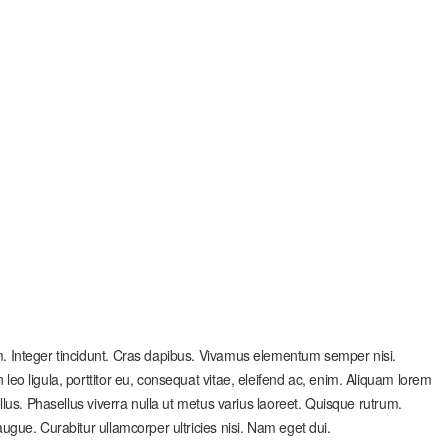
um. Integer tincidunt. Cras dapibus. Vivamus elementum semper nisi.
 leo ligula, porttitor eu, consequat vitae, eleifend ac, enim. Aliquam lorem
tellus. Phasellus viverra nulla ut metus varius laoreet. Quisque rutrum.
augue. Curabitur ullamcorper ultricies nisi. Nam eget dui.