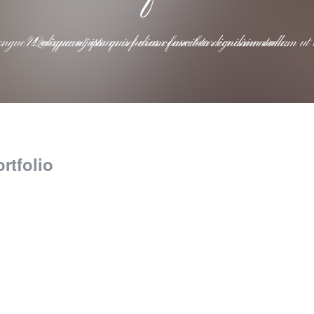
Duis at lacus non lorem dapibus congue. Quisque ut ipsum vel diam faucibus dignissim nullam ut eros id massa molestie ullamcorper. Ut aliquam justo quis purus consectetur condimentum.
rtfolio