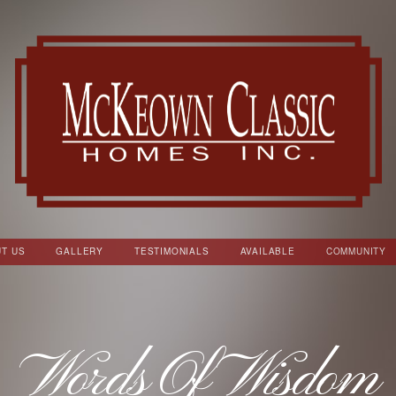
T US
GALLERY
TESTIMONIALS
AVAILABLE
COMMUNITY
Words Of Wisdom