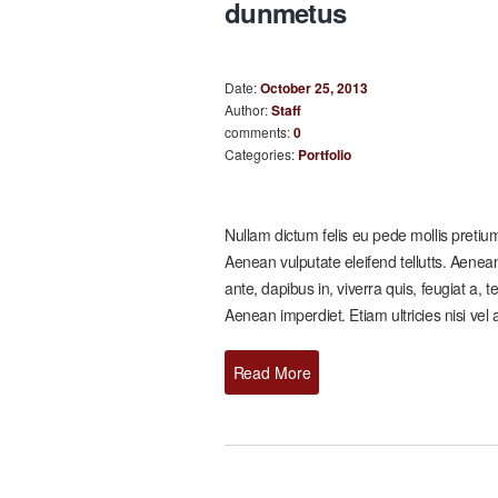
dunmetus
Date:
October 25, 2013
Author:
Staff
comments:
0
Categories:
Portfolio
Nullam dictum felis eu pede mollis preti
Aenean vulputate eleifend tellutts. Aenean
ante, dapibus in, viverra quis, feugiat a, 
Aenean imperdiet. Etiam ultricies nisi vel 
Read More