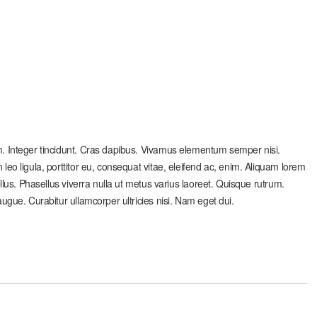
um. Integer tincidunt. Cras dapibus. Vivamus elementum semper nisi.
 leo ligula, porttitor eu, consequat vitae, eleifend ac, enim. Aliquam lorem
tellus. Phasellus viverra nulla ut metus varius laoreet. Quisque rutrum.
augue. Curabitur ullamcorper ultricies nisi. Nam eget dui.